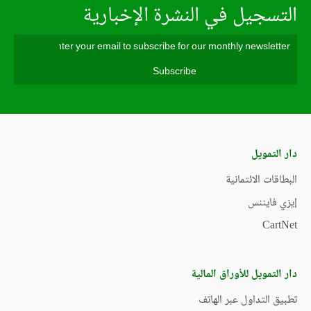
التسجيل في النشرة الإخبارية
دار التمويل
البطاقات الائتمانية
إيزي فايننس
CartNet
دار التمويل للأوراق المالية
تطبيق التداول عبر الهاتف