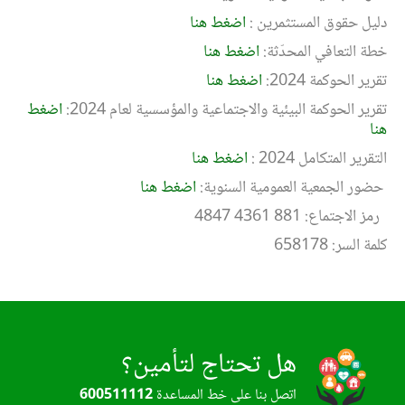
دليل حقوق المستثمرين :
اضغط هنا
خطة التعافي المحدّثة:
اضغط هنا
تقرير الحوكمة 2024
:
اضغط هنا
تقرير الحوكمة البيئية والاجتماعية والمؤسسية لعام 2024:
اضغط
هنا
التقرير المتكامل 2024 :
اضغط هنا
حضور الجمعية العمومية السنوية:
اضغط هنا
رمز الاجتماع: 881 4361 4847
كلمة السر: 658178
هل تحتاج لتأمين؟
اتصل بنا على خط المساعدة
600511112