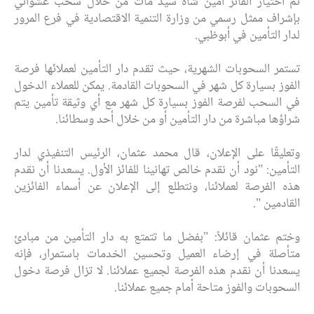
تم اختيار الفائز أمين شاه سيد مات من خلال سحب عشوائي
بإشراف ممثل رسمي من وزارة التنمية الاقتصادية في فرع المرور
لدار التأمين في أبوظبي.
تستمر السحوبات الشهرية، حيث تقدم دار التأمين لعملائها فرصة
الفوز بسيارة كل شهر في السحوبات القادمة. يمكن للعملاء الدخول
في السحب لفرصة الفوز بسيارة كل شهر مع أي وثيقة تأمين يتم
شراؤها مباشرة من دار التأمين أو من خلال أحد وسطائنا.
وتعليقًا على الإعلان، قال محمد عثمان، الرئيس التنفيذي لدار
التأمين: "نود أن نقدم خالص تهانينا للفائز الأول. يسعدنا أن نقدم
هذه الفرصة لعملائنا، ونتطلع إلى الإعلان عن أسماء الفائزين
القادمين ".
وختم عثمان قائلاً: "بفضل ما تتمتع به دار التأمين من مبادئ
متأصلة في إرضاء العميل وتحسين الخدمات باستمرار، فإنه
يسعدنا أن نقدم هذه الفرصة لجميع عملائنا. لا تزال فرصة دخول
السحوبات والفوز متاحة أمام جميع عملائنا.