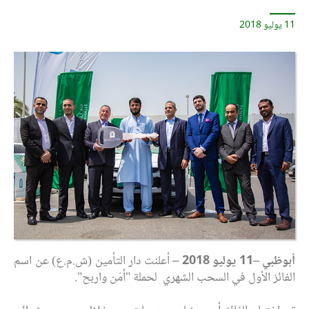
11 يوليو 2018
أبوظبي –
11
يوليو 2018 –
أعلنت دار التأمين (ش.م.ع) عن اسم
الفائز الأول في السحب الشهري لحملة "أمّن واربح".