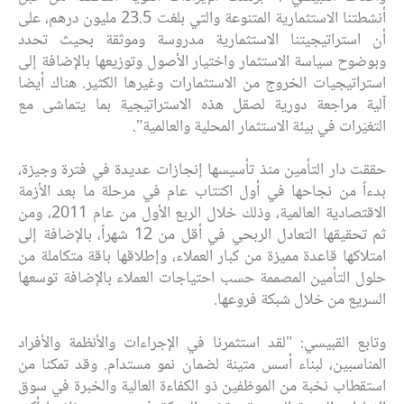
أنشطتنا الاستثمارية المتنوعة والتي بلغت 23.5 مليون درهم، على
أن استراتيجيتنا الاستثمارية مدروسة وموثقة بحيث تحدد
وبوضوح سياسة الاستثمار واختيار الأصول وتوزيعها بالإضافة إلى
استراتيجيات الخروج من الاستثمارات وغيرها الكثير. هناك أيضا
آلية مراجعة دورية لصقل هذه الاستراتيجية بما يتماشى مع
التغيّرات في بيئة الاستثمار المحلية والعالمية".
حققت دار التأمين منذ تأسيسها إنجازات عديدة في فترة وجيزة،
بدءاً من نجاحها في أول اكتتاب عام في مرحلة ما بعد الأزمة
الاقتصادية العالمية، وذلك خلال الربع الأول من عام 2011، ومن
ثم تحقيقها التعادل الربحي في أقل من 12 شهراً، بالإضافة إلى
امتلاكها قاعدة مميزة من كبار العملاء، وإطلاقها باقة متكاملة من
حلول التأمين المصممة حسب احتياجات العملاء بالإضافة توسعها
السريع من خلال شبكة فروعها.
وتابع القبيسي: "لقد استثمرنا في الإجراءات والأنظمة والأفراد
المناسبين، لبناء أسس متينة لضمان نمو مستدام. وقد تمكنا من
استقطاب نخبة من الموظفين ذو الكفاءة العالية والخبرة في سوق