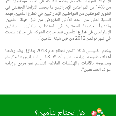
الإمارات العربية المتحدة. وتضم الشركة في عديد موظفيها أكثر
من %14 من المواطنين الإماراتيين ما يجسد التزامنا الحقيقي في
تطوير الموظفين من المواطنين الإماراتيين في قطاع التأمين، فهذه
النسبة أعلى من الحد الأدنى المفروض من قبل هيئة التأمين.
وتقديراً لجهودنا المستمرة في استقطاب وتطوير الموظفين
الإماراتيين في قطاع التأمين، فقد حازت الشركة على جائزة منحت
في شهر نوفمبر 2012 من قبل هيئة التأمين".
وختم الفبيبسي قائلاً: "نحن نتطلع لعام 2013 بتفاؤل وقد وضعنا
أهداف طموحة لزيادة وتطوير أعمالنا كما أن استراتيجيتنا حكيمة،
ومدعومة بالآليات والهيكليات الملائمة لتقديم نمو مربح وزيادة
عوائد المساهمين".
هل تحتاج لتأمين؟