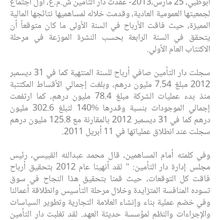
أبوظبي، 25 مارس،2013-
عقدت دار التأمين ش.م.ع، أول اجتماع
لجمعيتها العمومية العادية، وقدمت خلاله لمساهميها نتائجها المالية
المميزة، حيث فاقت الأرباح في السنة الأولى ما كان متوقعاً أن
يتحقق في السنة الرابعة بحسب النشرة الموزعة في مرحلة
الاكتتاب العام الأولي.
سجلت دار التأمين صافي أرباح للسنة المنتهية كما في 31 ديسمبر
2012 مبلغ 7.54 مليون درهم، وبلغت إجمالي الأقساط المكتتبة
منذ بدء عمليات الشركة مبلغ 78.4 مليون درهم، كما ارتفعت
إجمالي الموجودات بنسبة وقدرها %140 لتبلغ 302.6 مليون
درهم كما في 31 ديسمبر 2012 بالمقارنة مع 125.8 مليون درهم
سجلت عند انطلاق عملياتها في 11 أبريل 2011.
وفي كلمته أمام المساهمين، قال محمد عبدالله القبيسي، رئيس
مجلس إدارة دار التأمين: " لقد أنهينا عام 2012 بتحقيق أرباح
فاقت كل التوقعات، حيث قمنا بتحقيق هذا النجاح في سوق
تسوده المنافسة المتزايدة وخلال مرحلة التأسيس وانطلاقة أعمالنا
وفي خضم عملية بناء وإنشاء العلامة التجارية وتطوير السياسات
والإجراءات والنظم لمؤسسة حديثة العهد. لقد تغلبت دار التأمين