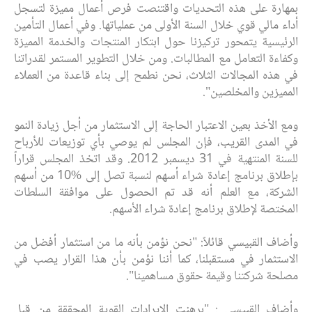
بمهارة على هذه التحديات واقتنصت فرص أعمال مميزة لتسجل
أداء مالي قوي خلال السنة الأولى من عملياتها. وفي أعمال التأمين
الرئيسية يتمحور تركيزنا حول ابتكار المنتجات والخدمة المميزة
وكفاءة التعامل مع المطالبات. ومن خلال التطوير المستمر لقدراتنا
في هذه المجالات الثلاث، نحن نطمح إلى بناء قاعدة من العملاء
المميزين والمخلصين".
ومع الأخذ بعين الاعتبار الحاجة إلى الاستثمار من أجل زيادة النمو
في المدى القريب، فإن المجلس لم يوصي بأي توزيعات للأرباح
للسنة المنتهية في 31 ديسمبر 2012. وقد اتخذ المجلس قراراً
بإطلاق برنامج إعادة شراء أسهم لنسبة تصل إلى %10 من أسهم
الشركة، مع العلم أنه قد تم الحصول على موافقة السلطات
المختصة لإطلاق برنامج إعادة شراء الأسهم.
وأضاف القبيسي قائلاً: "نحن نؤمن بأنه ما من استثمار أفضل من
الاستثمار في مستقبلنا، كما أننا نؤمن بأن هذا القرار يصب في
مصلحة شركتنا وقيمة حقوق مساهمينا".
وأضاف القبيسي : "برهنت الإيرادات القوية المحققة من قبل