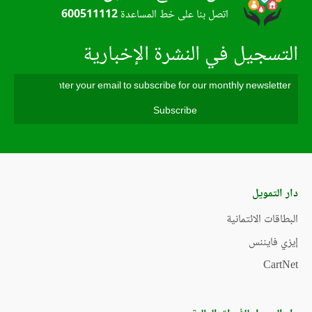
اتصل بنا على خط المساعدة
600511112
التسجيل في النشرة الإخبارية
دار التمويل
البطاقات الائتمانية
إيزي فايننس
CartNet