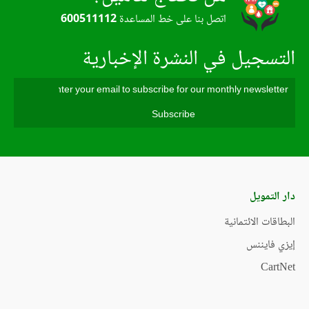
اتصل بنا على خط المساعدة
600511112
التسجيل في النشرة الإخبارية
دار التمويل
البطاقات الائتمانية
إيزي فايننس
CartNet