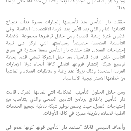
وجيزة هو إضافة إلى مجموعة الإنجازات التي حققناها حتى يومنا
هذا".
حققت دار التأمين منذ تأسيسها إنجازات مميزة بدأت بنجاح
اكتتابها العام والذي يعد الأول بعد الأزمة الاقتصادية العالمية. وفي
غضون فترة زمنية قصيرة ومن خلال توفيرها مجموعة الأغطية
التأمينية المصممة خصيصاً وسياستها التي تركز على تلبية
إحتياجات العملاء، فقد حققت دار التأمين سمعة ممتازة في سوق
التأمين خلال فترة قياسية، مما جعل الشركة تمشي قدماً بخطة
توسيع شبكة إنتشار فروعها لتغطي كافة أنحاء دولة الإمارات
العربية المتحدة وذلك نزولاً عند رغبة و متطلبات العملاء و تماشياً
مع خططها الاستراتيجية الأساسية.
ومن خلال الحلول التأمينية المتكاملة التي تقدمها الشركة، قامت
دار التأمين بإطلاق برنامج التأمين الصحي والذي يتناسب مع
إحتياجات العميل، حيث يضمن توفير شبكة تغطية لجميع الخدمات
الطبية للعملاء بطريقة مميزة في كافة الأوقات.
وأضاف القبيسي قائلاً: "تستمد دار التأمين قوتها كونها عضو في