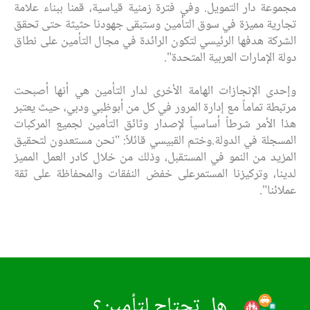
مجموعة دار التمويل. وفي فترة زمنية قياسية، قمنا ببناء علامة
تجارية مميزة في سوق التأمين وستبقى جهودنا حثيثة حتى تحقق
الشركة هدفها الرئيسي لتكون الرائدة في مجال التأمين على نطاق
دولة الإمارات العربية المتحدة".
وإحدى الإنجازات الهامة الأخرى لدار التأمين هي أنها أصبحت
مرتبطة تماماً مع إدارة المرور في كل من أبوظبي ودبي، حيث يعتبر
هذا الأمر شرطاً أساسياً لإصدار وثائق التأمين لجميع المركبات
المسجلة في الدولة.وختم القبيسي قائلاً: "نحن مستعدون لتحقيق
المزيد من النمو في المستقبل، وذلك من خلال كادر العمل المميز
لدينا، وتركيزنا المستمرعلى خفض النفقات والمحفاظة على ثقة
عملائنا".
هل تحتاج لتأمين؟