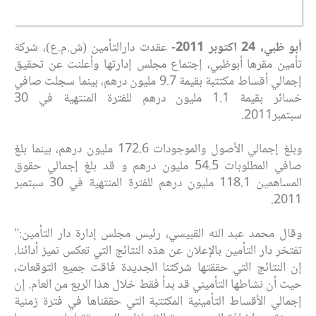
أبو ظبي، 24 اكتوبر 2011-
عقدت دارالتأمين (ش.م.ع)، شركة
تأمين مقرها أبوظبي، إجتماع مجلس إدارتها وأعلنت عن تحقيق
إجمالي أقساط مكتتبة بقيمة 9.7 مليون درهم، بينما سجلت صافي
خسائر بقيمة 1.1 مليون درهم للفترة المنتهية في 30
سبتمبر2011.
وبلغ إجمالي الأصول والموجودات 172.6 مليون درهم، بينما بلغ
صافي المطلوبات 54.5 مليون درهم و قد بلغ إجمالي حقوق
المساهمين 118.1 مليون درهم للفترة المنتهية في 30 سبتمبر
2011.
وقال محمد عبد الله القبيسي، رئيس مجلس إدارة دار التأمين:"
تفتخر دار التأمين بالإعلان عن هذه النتائج التي تعكس تميز أدائنا.
إن النتائج التي حققتها شركتنا الجديدة فاقت جميع التوقعات،
حيث أن نشاطها التأميني قد بدأ فقط خلال هذا الربع من العام. إن
إجمالي الأقساط التأمينية المكتتبة التي حققناها في فترة زمنية