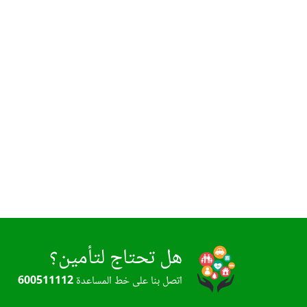
هل تحتاج لتأمين؟
اتصل بنا على خط المساعدة
600511112