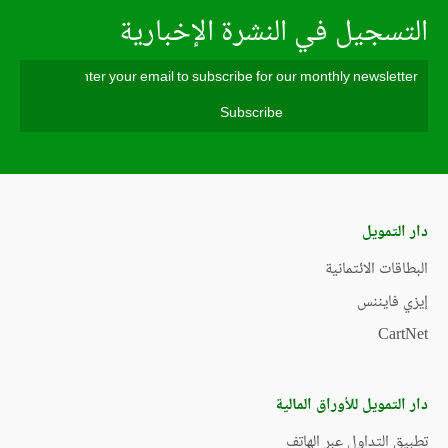
التسجيل في النشرة الإخبارية
دار التمويل
البطاقات الائتمانية
إيزي فايننس
CartNet
دار التمويل للأوراق المالية
تطبيق التداول عبر الهاتف