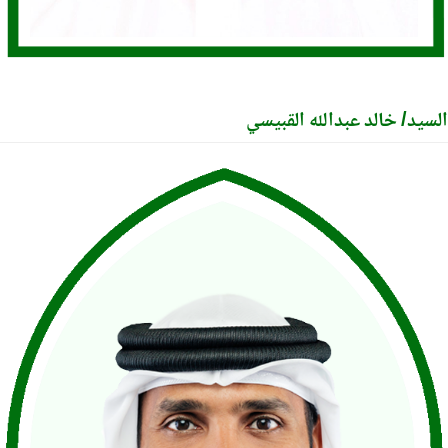
يد/ خالد عبدالله القبيسي