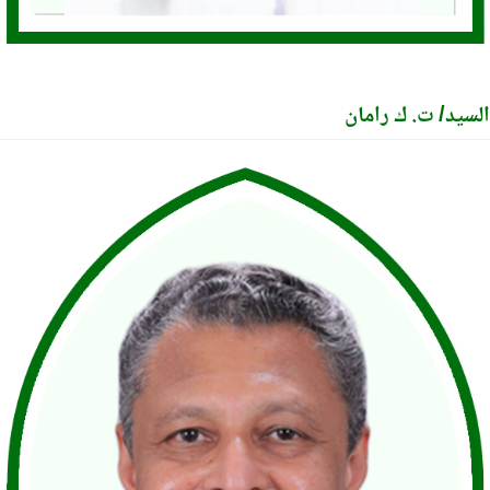
يد/ ت. ك رامان