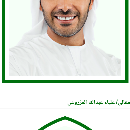
لي/ علياء عبدالله المزروعي