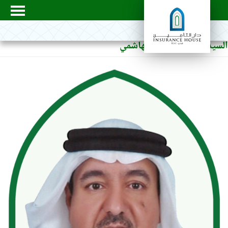
يد/ مرتضى محمد الهاشمي