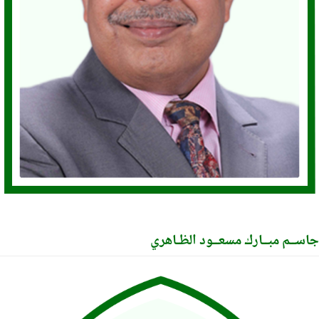
ــم مبــارك مسعــود الظـاهري