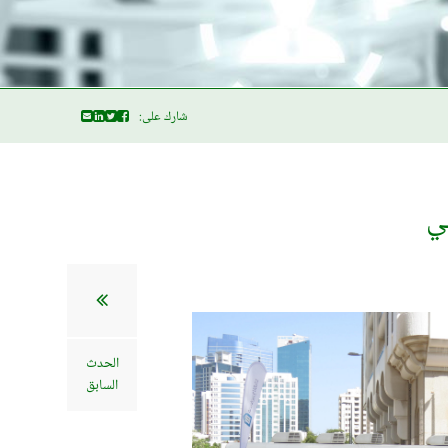
شارك على:
بي
الحدث
السابق