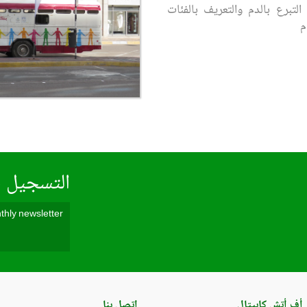
تبرع بالدم والتعريف بالفئات
م
التسجيل ف
أف أتش كابيتال
اتصل بنا