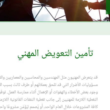
تأمين التعويض المهني
قد يتعرض المهنيون مثل المهندسين والمحاسبين والمعماريين وا
مسؤوليات الأضرار التي قد تلحق بعملائهم أو طرف ثالث بسبب الإ
وجود بعض الأخطاء والهفوات أو الإهمال أثناء ممارسة العمل. توفّ
التغطيّة اللازمة للمهنيين إلى جانب تغطية النفقات القانونية اللازم
كافة المشروعات خلال العام الواحد، أو يُصمم ليُؤمّن مشروعًا واحد