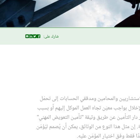
شارك على:
لاستشاريين والمحامين ومدققي الحسابات إلى تحمّل
خلال بواجب معيّن تجاه العمل الموكل إليهم أو بسبب
ر دار التأمين عن طريق وثيقة "تأمين التعويض المهني"
ة. إن مثل هذا النوع من الوثائق، يمكن أن يُصمم ليُؤمّن
ًا فقط وفق اختيار المؤمّن عليه.