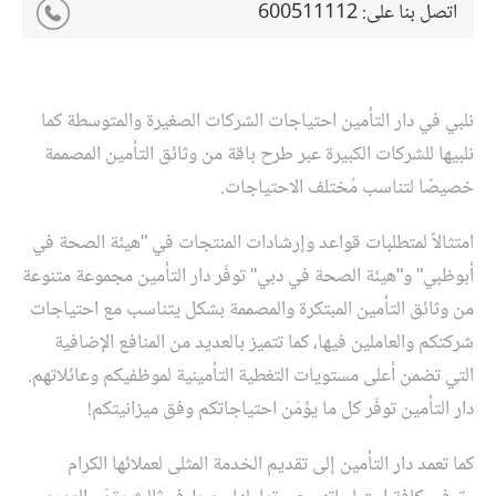
اتصل بنا على:
600511112
نلبي في دار التأمين احتياجات الشركات الصغيرة والمتوسطة كما
نلبيها للشركات الكبيرة عبر طرح باقة من وثائق التأمين المصممة
خصيصًا لتناسب مُختلف الاحتياجات.
امتثالاً لمتطلبات قواعد وإرشادات المنتجات في "هيئة الصحة في
أبوظبي" و"هيئة الصحة في دبي" توفّر دار التأمين مجموعة متنوعة
من وثائق التأمين المبتكرة والمصممة بشكل يتناسب مع احتياجات
شركتكم والعاملين فيها، كما تتميز بالعديد من المنافع الإضافية
التي تضمن أعلى مستويات التغطية التأمينية لموظفيكم وعائلاتهم.
دار التأمين توفّر كل ما يؤمّن احتياجاتكم وفق ميزانيتكم!
كما تعمد دار التأمين إلى تقديم الخدمة المثلى لعملائها الكرام