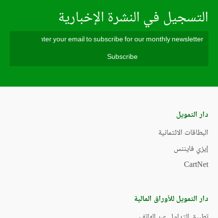
التسجيل في النشرة الإخبارية
دار التمويل
البطاقات الائتمانية
إيزي فايننس
CartNet
دار التمويل للأوراق المالية
تطبيق التداول عبر الهاتف