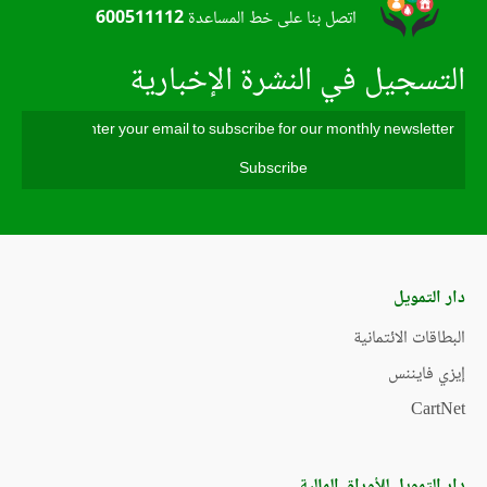
اتصل بنا على خط المساعدة
600511112
التسجيل في النشرة الإخبارية
دار التمويل
البطاقات الائتمانية
إيزي فايننس
CartNet
دار التمويل للأوراق المالية