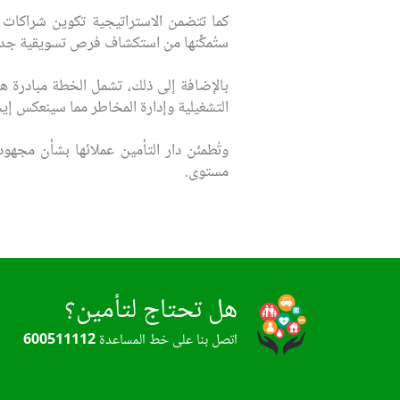
كما تتضمن الاستراتيجية تكوين شراكات 
ستُمكِّنها من استكشاف فرص تسويقية جديد
بالإضافة إلى ذلك، تشمل الخطة مبادرة ها
التشغيلية وإدارة المخاطر مما سينعكس إيجاب
وتُطمئن دار التأمين عملائها بشأن مجهود
مستوى.
هل تحتاج لتأمين؟
اتصل بنا على خط المساعدة
600511112