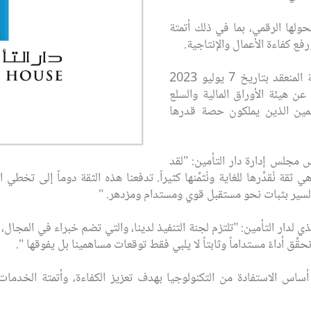
ولها الرقمي، بما في ذلك أتمتة
ع كفاءة الأعمال والإنتاجية.
هذا وقد صادق اجتماع الجمعية العمومية المنعقد بتاريخ 7 يوليو 2023
 هيئة الأوراق المالية والسلع
ساهمين الذين يملكون حصة قدرها
 مجلس إدارة دار التأمين: "لقد
قة نُقدِّرها للغاية ونُثمِّنها كثيراً. تدفعنا هذه الثقة دوماً إلى تخط
ن السير بثبات نحو مستقبل قوي ومستدام ومزدهر. "
لدار التأمين: "تلتزم لجنة التنفيذ لدينا، والتي تضم خبراء في المجال، التز
ِّق أداءً مستداماً وثابتاً لا يلبي فقط توقعات مساهمينا بل يفوقها ".
لى أساس الاستفادة من التكنولوجيا بهدف تعزيز الكفاءة، وأتمتة الخ