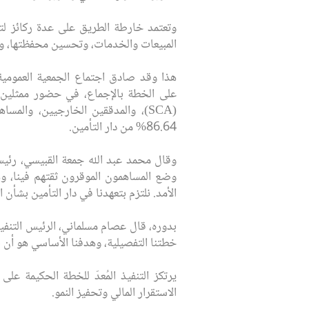
وتعتمد خارطة الطريق على عدة ركائز لتح
المبيعات والخدمات، وتحسين محفظتها، ورف
على الخطة بالإجماع، في حضور ممثلين عن
(SCA)، والمدققين الخارجيين، والم
86.64% من دار التأمين.
وقال محمد عبد الله جمعة القبيسي، رئيس
وضع المساهمون الموقرون ثقتهم فينا، وهي ث
الأمد. نلتزم بتعهدنا في دار التأمين بشأ
بدوره، قال عصام مسلماني، الرئيس التنفيذي 
خطتنا التفصيلية، وهدفنا الأساسي هو أن نحق
يرتكز التنفيذ المُعدّ للخطة الحكيمة ع
الاستقرار المالي وتحفيز النمو.