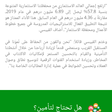
"ارتفع إجمالي العائد الاستثماري من محفظتنا الاستثمارية المتنوعة
بنسبة 57.8% ليصل إلى 6.89 مليون درهم في عام 2019،
مقارنةً بـ 4.36 مليون درهم في العام السابق. هذا الأداء الممتاز هو
نتيجة التطبيق الفعال للاستراتيجيات المدروسة في جميع خطوط
الأعمال ومحفظة الاستثمار"، أضاف القبيسي.
وختم القبيسي قائلاً: "نحن واثقون من الحفاظ على نُموّنا في
المستقبل القريب وسنمضي قدماً لزيادة أرباحنا من خلال أنشطتنا
التأمينية والقيام بالتحسين المستمر لإمكانيات الاكتتاب في
المخاطر، وزيادة استخدام القنوات الرقمية لتوسيع نطاق وصول
العملاء وتحسين الضوابط في عملية إدارة المطالبات الخاصة بنا".
هل تحتاج لتأمين؟