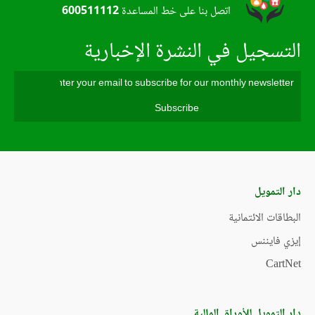
اتصل بنا على خط المساعدة
600511112
التسجيل في النشرة الإخبارية
دار التمويل
البطاقات الائتمانية
إيزي فايننس
CartNet
دار التمويل للأوراق المالية