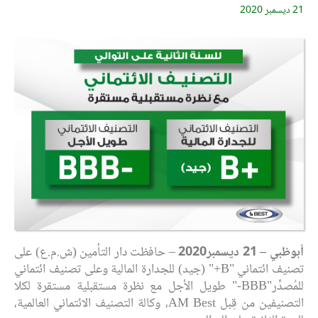
21 ديسمبر 2020
أبوظبي –
21
ديسمبر
2020
– حافظت دار التأمين (ش.م.ع) على
تصنيف ائتماني "B+" (جيد) للجدارة المالية وعلى تصنيف ائتماني
للمُصدِّر"BBB-" طويل الأجل مع نظرة مستقبلية مستقرة لكلا
التصنيفين من قِبل AM Best، وكالة التصنيف الائتماني العالمية،