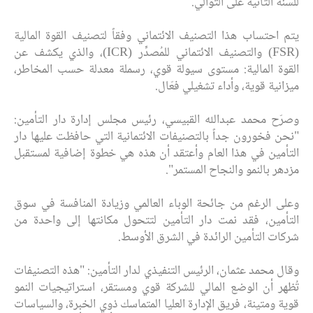
للسنة الثانية على التوالي.
يتم احتساب هذا التصنيف الائتماني وفقاً لتصنيف القوة المالية
(FSR) والتصنيف الائتماني للمُصدِّر (ICR)، والذي يكشف عن
القوة المالية: مستوى سيولة قوي، رسملة معدلة حسب المخاطر،
ميزانية قوية، وأداء تشغيلي فعّال.
وصرّح محمد عبدالله القبيسي، رئيس مجلس إدارة دار التأمين:
"نحن فخورون جداً بالتصنيفات الائتمانية التي حافظت عليها دار
التأمين في هذا العام وأعتقد أن هذه هي خطوة إضافية لمستقبل
مزدهر بالنمو والنجاح المستمر".
وعلى الرغم من جائحة الوباء العالمي وزيادة المنافسة في سوق
التأمين، فقد نمت دار التأمين لتتحول مكانتها إلى واحدة من
شركات التأمين الرائدة في الشرق الأوسط.
وقال محمد عثمان، الرئيس التنفيذي لدار التأمين: "هذه التصنيفات
تُظهر أن الوضع المالي للشركة قوي ومستقر، استراتيجيات النمو
قوية ومتينة، فريق الإدارة العليا المتماسك ذوي الخبرة، والسياسات