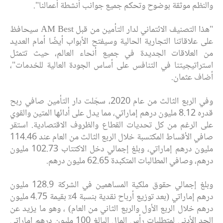
والنظم موثقة بوضوح وتحكم جميع جوانب أنشطة أعمالنا".
"هذا التصنيف الائتماني لدار التأمين من قبل AM Best
سيحافظ
على
علاقاتنا التجارية الحالية وسيفتح الأبواب أيضًا أمام العديد
من العلاقات الجديدة في جميع أنحاء العالم، حيث تتمثل
استراتيجيتنا في التنافس على أساس الجودة العالية للخدمات"،
أضاف عثمان.
وفي الربع الثالث من عام 2020، سجّلت دار التأمين صافي ربح
قدره 8.12 مليون درهم إماراتي، مما يدل على أدائها المتين والقوي
على الرغم من كل تحديات القطاع والظروف الاقتصادية. استقر
صافي الأقساط المكتسبة خلال الربع الثالث من العام عند 114.46
مليون درهم إماراتي، وبلغ إجمالي دخل الاكتتاب 102.73 مليون
درهم، وصافي المطالبات المتكبدة 62.65 مليون درهم.
وبلغ إجمالي حقوق ملكية المساهمين في الشركة 128.9 مليون
درهم إماراتي (بعد توزيع أرباح نقدية بنسبة 4٪ بقيمة 4.75 مليون
درهم خلال الربع الأول والربع الثاني من العام) ، وهو ما يزيد عن
الحد الأدنى لمتطلبات رأس المال البالغ 100 مليون درهم إماراتي