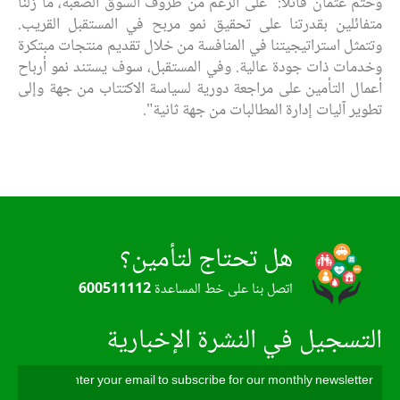
وختم عثمان قائلاً: "على الرغم من ظروف السوق الصعبة، ما زلنا
متفائلين بقدرتنا على تحقيق نمو مربح في المستقبل القريب.
وتتمثل استراتيجيتنا في المنافسة من خلال تقديم منتجات مبتكرة
وخدمات ذات جودة عالية. وفي المستقبل، سوف يستند نمو أرباح
أعمال التأمين على مراجعة دورية لسياسة الاكتتاب من جهة وإلى
تطوير آليات إدارة المطالبات من جهة ثانية".
هل تحتاج لتأمين؟
اتصل بنا على خط المساعدة
600511112
التسجيل في النشرة الإخبارية