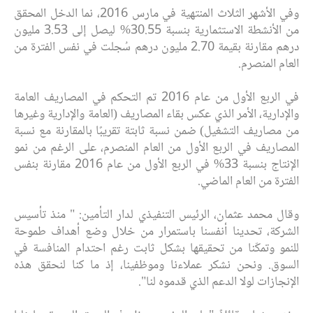
وفي الأشهر الثلاث المنتهية في مارس 2016، نما الدخل المحقق
من الأنشطة الاستثمارية بنسبة 30.55% ليصل إلى 3.53 مليون
درهم مقارنة بقيمة 2.70 مليون درهم سُجلت في نفس الفترة من
العام المنصرم.
في الربع الأول من عام 2016 تم التحكم في المصاريف العامة
والإدارية، الأمر الذي عكس بقاء المصاريف (العامة والإدارية وغيرها
من مصاريف التشغيل) ضمن نسبة ثابتة تقريبًا بالمقارنة مع نسبة
المصاريف في الربع الأول من العام المنصرم، على الرغم من نمو
الإنتاج بنسبة 33% في الربع الأول من عام 2016 مقارنة بنفس
الفترة من العام الماضي.
وقال محمد عثمان، الرئيس التنفيذي لدار التأمين: " منذ تأسيس
الشركة، تحدينا أنفسنا باستمرار من خلال وضع أهداف طموحة
للنمو وتمكّنا من تحقيقها بشكل ثابت رغم احتدام المنافسة في
السوق. ونحن نشكر عملاءنا وموظفينا، إذ ما كنا لنحقق هذه
الإنجازات لولا الدعم الذي قدموه لنا".