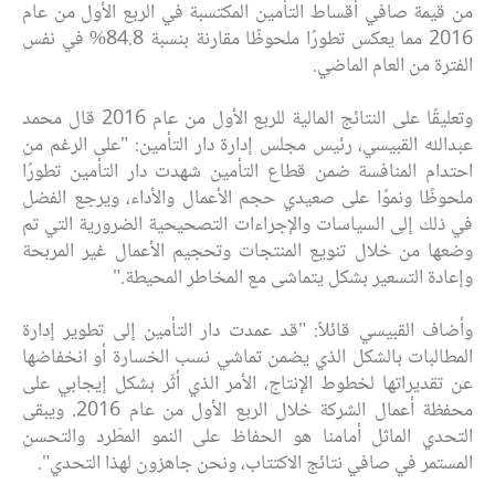
من قيمة صافي أقساط التأمين المكتسبة في الربع الأول من عام
2016 مما يعكس تطورًا ملحوظًا مقارنة بنسبة 84.8% في نفس
الفترة من العام الماضي.
وتعليقًا على النتائج المالية للربع الأول من عام 2016 قال محمد
عبدالله القبيسي، رئيس مجلس إدارة دار التأمين: "على الرغم من
احتدام المنافسة ضمن قطاع التأمين شهدت دار التأمين تطورًا
ملحوظًا ونموًا على صعيدي حجم الأعمال والأداء، ويرجع الفضل
في ذلك إلى السياسات والإجراءات التصحيحية الضرورية التي تم
وضعها من خلال تنويع المنتجات وتحجيم الأعمال غير المربحة
وإعادة التسعير بشكل يتماشى مع المخاطر المحيطة."
وأضاف القبيسي قائلاً: "قد عمدت دار التأمين إلى تطوير إدارة
المطالبات بالشكل الذي يضمن تماشي نسب الخسارة أو انخفاضها
عن تقديراتها لخطوط الإنتاج، الأمر الذي أثّر بشكل إيجابي على
محفظة أعمال الشركة خلال الربع الأول من عام 2016. ويبقى
التحدي الماثل أمامنا هو الحفاظ على النمو المطّرد والتحسن
المستمر في صافي نتائج الاكتتاب، ونحن جاهزون لهذا التحدي".