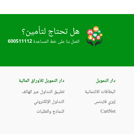
هل تحتاج لتأمين؟
اتصل بنا على خط المساعدة
600511112
دار التمويل
دار التمويل للأوراق المالية
البطاقات الائتمانية
تطبيق التداول عبر الهاتف
إيزي فايننس
التداول الإلكتروني
CartNet
النماذج والطلبات