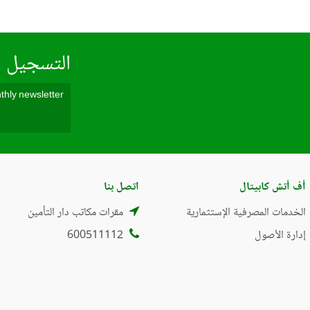
التسجيل ف
أف أتش كابيتال
اتصل بنا
الخدمات المصرفية الإستثمارية
مقرات مكاتب دار التأمين
إدارة الأصول
600511112