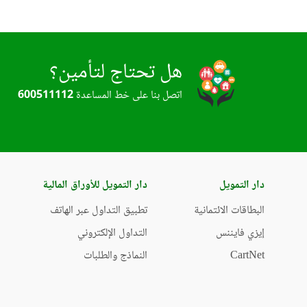
هل تحتاج لتأمين؟
اتصل بنا على خط المساعدة
600511112
دار التمويل
دار التمويل للأوراق المالية
البطاقات الائتمانية
تطبيق التداول عبر الهاتف
إيزي فايننس
التداول الإلكتروني
CartNet
النماذج والطلبات