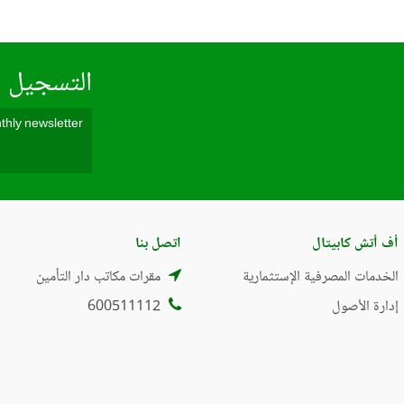
التسجيل ف
أف أتش كابيتال
اتصل بنا
الخدمات المصرفية الإستثمارية
مقرات مكاتب دار التأمين
إدارة الأصول
600511112