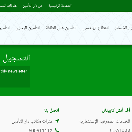
الصفحة الرئيسية
عن دار التأمين
علاقات المست
 والخسائر
القطاع الهندسي
التأمين على الطاقة
التأمين البحري
التأم
التسجيل ف
أف أتش كابيتال
اتصل بنا
الخدمات المصرفية الإستثمارية
مقرات مكاتب دار التأمين
إدارة الأصول
600511112