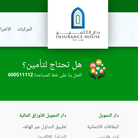
المركبات
الأضرار
هل تحتاج لتأمين؟
اتصل بنا على خط المساعدة
600511112
دار التمويل
دار التمويل للأوراق المالية
البطاقات الائتمانية
تطبيق التداول عبر الهاتف
إيزي فايننس
التداول الإلكتروني