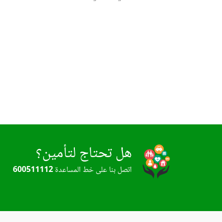
هل تحتاج لتأمين؟
اتصل بنا على خط المساعدة
600511112