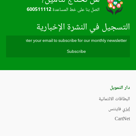
اتصل بنا على خط المساعدة
600511112
التسجيل في النشرة الإخبارية
دار التمويل
البطاقات الائتمانية
إيزي فايننس
CartNet